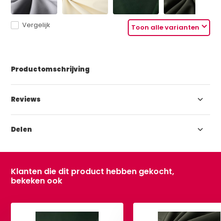
Vergelijk
Toon alle varianten
Productomschrijving
Reviews
Delen
Klanten die dit product hebben gekocht,
bekeken ook