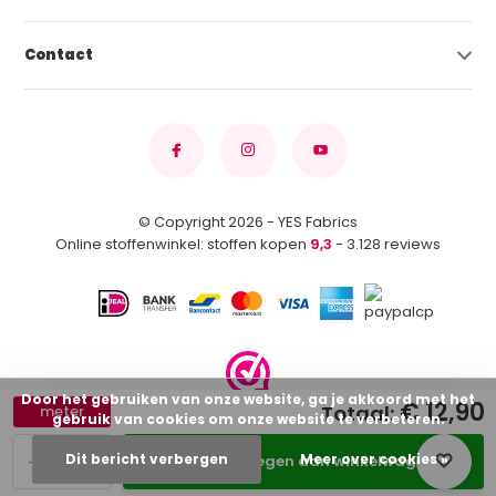
Contact
© Copyright 2026 - YES Fabrics
Online stoffenwinkel: stoffen kopen
9,3
- 3.128 reviews
Door het gebruiken van onze website, ga je akkoord met het
€ 12,90
Totaal:
meter
gebruik van cookies om onze website te verbeteren.
-
+
Dit bericht verbergen
Meer over cookies »
Toevoegen aan winkelwagen