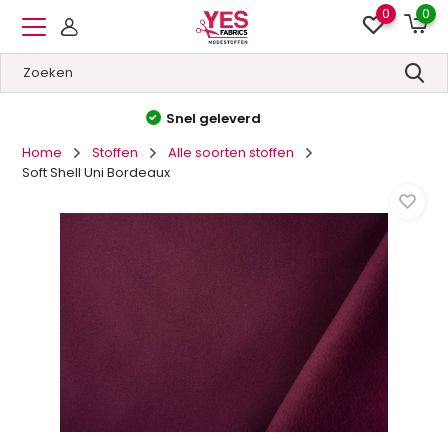
0
0
Hoge kwaliteit
&
Lage prijzen
Home
Stoffen
Alle soorten stoffen
Soft Shell Uni Bordeaux