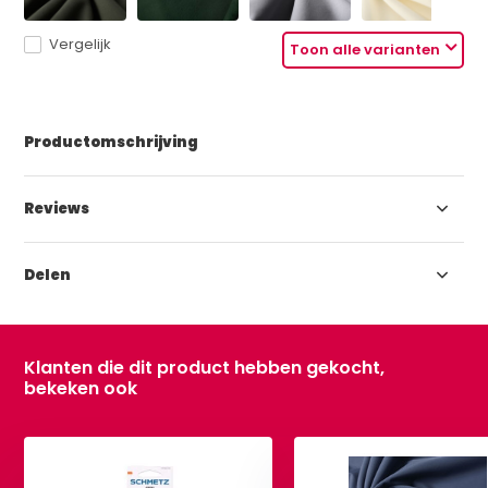
Vergelijk
Toon alle varianten
Productomschrijving
Reviews
Delen
Klanten die dit product hebben gekocht,
bekeken ook