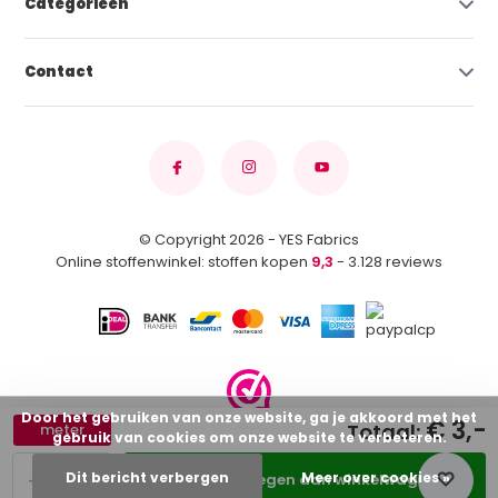
Categorieën
Contact
© Copyright 2026 - YES Fabrics
Online stoffenwinkel: stoffen kopen
9,3
- 3.128 reviews
Door het gebruiken van onze website, ga je akkoord met het
€ 3,-
Totaal:
meter
gebruik van cookies om onze website te verbeteren.
-
+
Dit bericht verbergen
Meer over cookies »
Toevoegen aan winkelwagen