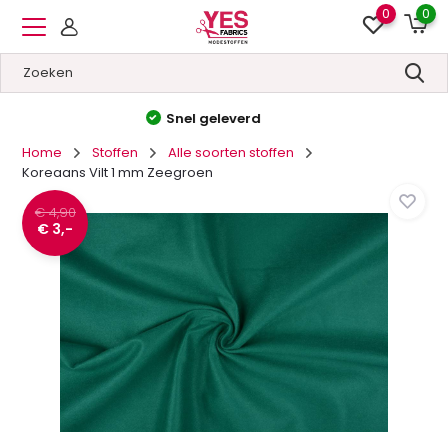
0
0
Hoge kwaliteit
&
Lage prijzen
Home
Stoffen
Alle soorten stoffen
Koreaans Vilt 1 mm Zeegroen
€ 4,90
€ 3,-