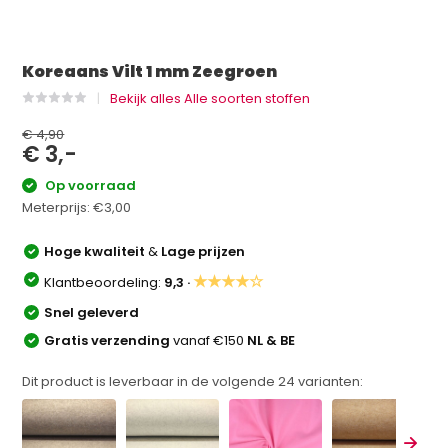
Koreaans Vilt 1 mm Zeegroen
Bekijk alles Alle soorten stoffen
€ 4,90
€ 3,-
Op voorraad
Meterprijs:
€3,00
Hoge kwaliteit
&
Lage prijzen
★★★★☆
Klantbeoordeling:
9,3 ·
Snel geleverd
Gratis verzending
vanaf €150
NL & BE
Dit product is leverbaar in de volgende
24
varianten: