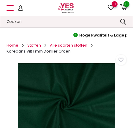
0
0
Hoge kwaliteit
&
Lage prijzen
Home
Stoffen
Alle soorten stoffen
Koreaans Vilt 1 mm Donker Groen