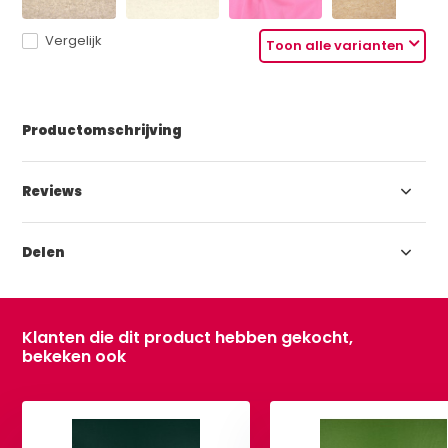
Vergelijk
Toon alle varianten
Productomschrijving
Reviews
Delen
Klanten die dit product hebben gekocht,
bekeken ook