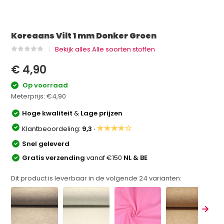
Koreaans Vilt 1 mm Donker Groen
Bekijk alles Alle soorten stoffen
€ 4,90
Op voorraad
Meterprijs:
€4,90
Hoge kwaliteit
&
Lage prijzen
★★★★☆
Klantbeoordeling:
9,3 ·
Snel geleverd
Gratis verzending
vanaf €150
NL & BE
Dit product is leverbaar in de volgende
24
varianten: