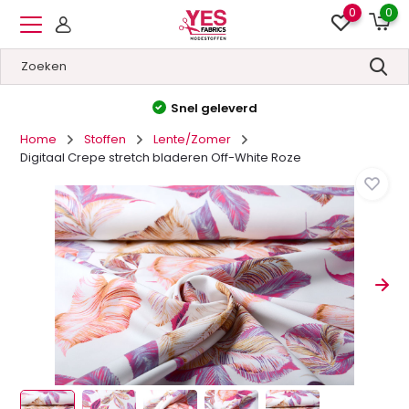
0
0
leverd
Hoge kwaliteit
&
La
Home
Stoffen
Lente/Zomer
Digitaal Crepe stretch bladeren Off-White Roze