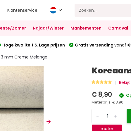
Klantenservice
Lente/Zomer
Najaar/Winter
Mankementen
Carnaval
Hoge kwaliteit
&
Lage prijzen
Gratis verzending
vanaf €
lt 3 mm Creme Melange
Koreaans
Bekijk
€ 8,90
Op
Meterprijs:
€8,90
-
+
meter