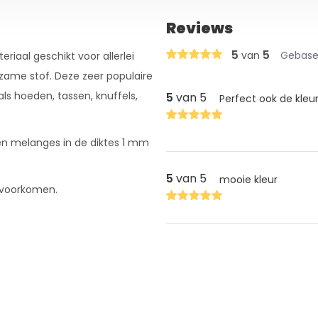
Reviews
5
5
van
Gebasee
riaal geschikt voor allerlei
urzame stof. Deze zeer populaire
als hoeden, tassen, knuffels,
5
van 5
Perfect ook de kleu
n en melanges in de diktes 1 mm
5
van 5
mooie kleur
e voorkomen.