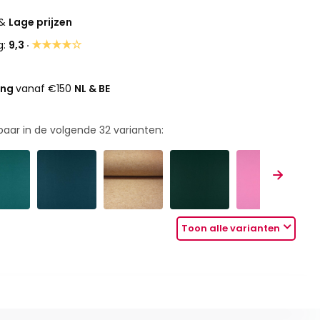
&
Lage prijzen
★★★★☆
g:
9,3 ·
ing
vanaf €150
NL & BE
rbaar in de volgende
32
varianten:
Toon alle varianten