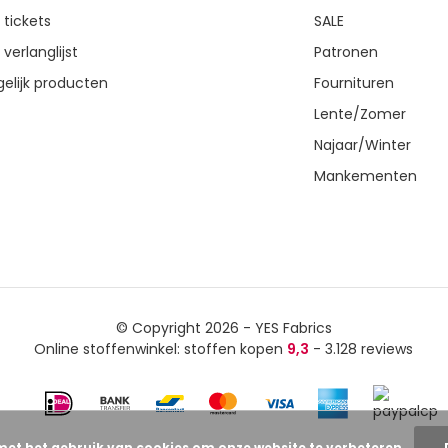
 tickets
SALE
 verlanglijst
Patronen
gelijk producten
Fournituren
Lente/Zomer
Najaar/Winter
Mankementen
© Copyright 2026 - YES Fabrics
Online stoffenwinkel: stoffen kopen
9,3
- 3.128 reviews
met het gebruik van cookies om onze website te verbeteren.