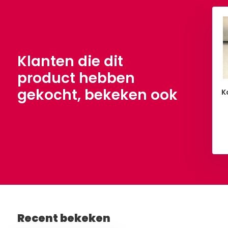
Klanten die dit
product hebben
gekocht, bekeken ook
 Stretch Creme
100% Katoen Creme
K
,90
€ 5,90
Per meter
Per meter
Bekijken
Bekijken
Recent bekeken