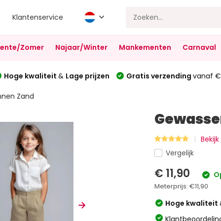
Klantenservice
Lente/Zomer
Najaar/Winter
Mankementen
Carnaval
Hoge kwaliteit
&
Lage prijzen
Gratis verzending
vanaf €
nnen Zand
Gewassen
Bekijk
Vergelijk
€ 11,90
O
Meterprijs:
€11,90
Hoge kwaliteit
Klantbeoordelin