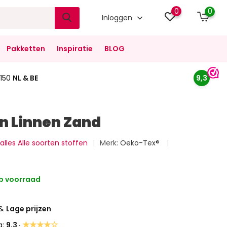
0
0
Inloggen
Pakketten
Inspiratie
BLOG
150
NL & BE
9,3
 Linnen Zand
 alles Alle soorten stoffen
Merk:
Oeko-Tex®
p voorraad
&
Lage prijzen
★★★★☆
g:
9,3 ·