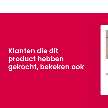
Katoen Teddy Stof Zand
€ 16,90
Per meter
Klanten die dit
product hebben
gekocht, bekeken ook
l Katoen Zand
,90
Per meter
€
Bekijken
Bekijken