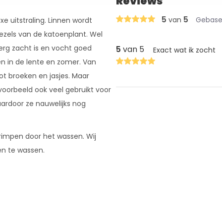
Reviews
5
5
van
Gebasee
e uitstraling. Linnen wordt
ezels van de katoenplant. Wel
 erg zacht is en vocht goed
5
van 5
Exact wat ik zocht
n in de lente en zomer. Van
tot broeken en jasjes. Maar
jvoorbeeld ook veel gebruikt voor
aardoor ze nauwelijks nog
krimpen door het wassen. Wij
en te wassen.