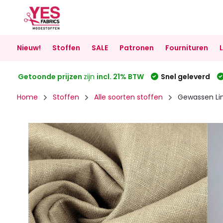
Nieuw!
Stoffen
SALE
Patronen
Fournituren
Getoonde prijzen
zijn
incl. 21% BTW
Snel geleverd
Home
Stoffen
Alle soorten stoffen
Gewassen Li