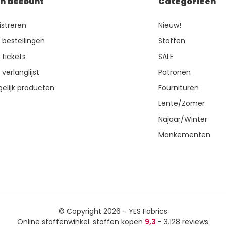
jn account
Categorieën
istreren
Nieuw!
n bestellingen
Stoffen
 tickets
SALE
 verlanglijst
Patronen
gelijk producten
Fournituren
Lente/Zomer
Najaar/Winter
Mankementen
© Copyright 2026 - YES Fabrics
Online stoffenwinkel: stoffen kopen
9,3
- 3.128 reviews