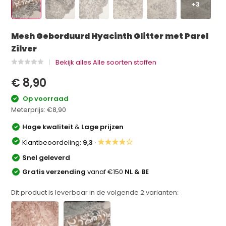
+3
Mesh Geborduurd Hyacinth Glitter met Parel
Zilver
Bekijk alles Alle soorten stoffen
€ 8,90
Op voorraad
Meterprijs:
€8,90
Hoge kwaliteit
&
Lage prijzen
★★★★☆
Klantbeoordeling:
9,3 ·
Snel geleverd
Gratis verzending
vanaf €150
NL & BE
Dit product is leverbaar in de volgende
2
varianten: