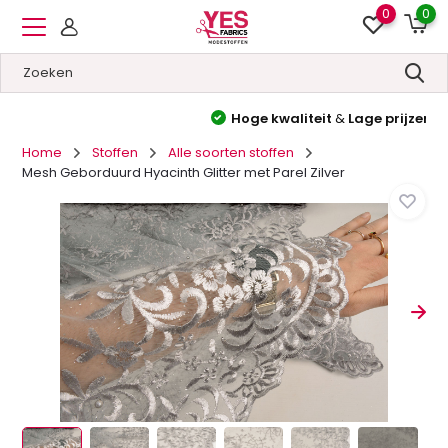
0
0
Hoge kwaliteit
&
Lage prijzen
Home
Stoffen
Alle soorten stoffen
Mesh Geborduurd Hyacinth Glitter met Parel Zilver