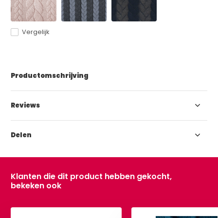
Vergelijk
Productomschrijving
Reviews
Delen
Klanten die dit product hebben gekocht,
bekeken ook