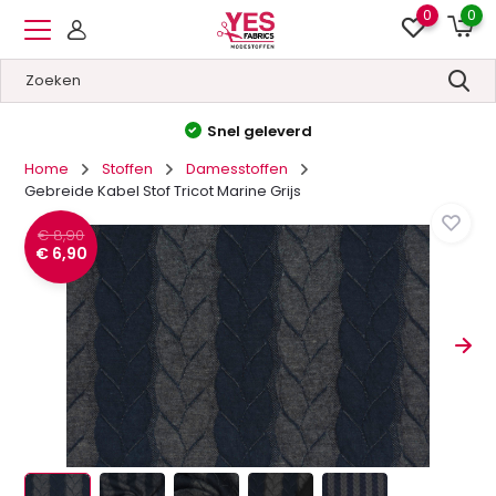
0
0
Hoge kwaliteit
&
Lage prijzen
Home
Stoffen
Damesstoffen
Gebreide Kabel Stof Tricot Marine Grijs
€ 8,90
€ 6,90