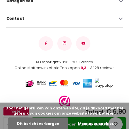
Categorieën
Contact
© Copyright 2026 - YES Fabrics
Online stoffenwinkel: stoffen kopen
9,3
- 3.128 reviews
Door het gebruiken van onze website, ga je akkoord met het
€ 6,90
Totaal:
meter
gebruik van cookies om onze website te verbeteren.
-
+
Dit bericht verbergen
Meer over cookies »
Toevoegen aan winkelwagen