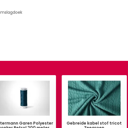
k, omslagdoek
termann Garen Polyester
Gebreide kabel stof tricot
onker Petrol 200 meter
Zeegroen