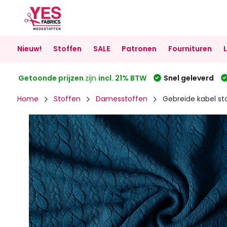
Nieuw!
Stoffen
SALE
Patronen
Fournituren
Getoonde prijzen
zijn
incl. 21% BTW
Snel geleverd
Home
Stoffen
Damesstoffen
Gebreide kabel sto