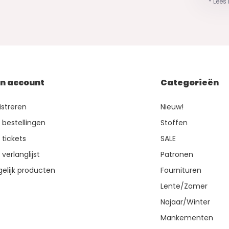
* Lees
jn account
Categorieën
istreren
Nieuw!
n bestellingen
Stoffen
 tickets
SALE
 verlanglijst
Patronen
gelijk producten
Fournituren
Lente/Zomer
Najaar/Winter
Mankementen