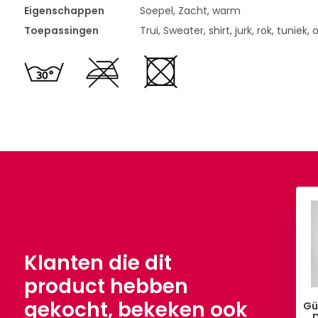
Eigenschappen
Soepel, Zacht, warm
Toepassingen
Trui, Sweater, shirt, jurk, rok, tunie
 kabel stof tricot
Gebreide kabel stof tricot
onker Jeans
Creme
0,90
€ 10,90
Per meter
Per meter
Klanten die dit
product hebben
gekocht, bekeken ook
Gü
D