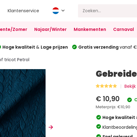
Klantenservice
Lente/Zomer
Najaar/Winter
Mankementen
Carnaval
Hoge kwaliteit
&
Lage prijzen
Gratis verzending
vanaf €
f tricot Petrol
Gebreide 
Bekij
€ 10,90
O
Meterprijs:
€10,90
Hoge kwaliteit
Klantbeoordelin
Snel geleverd