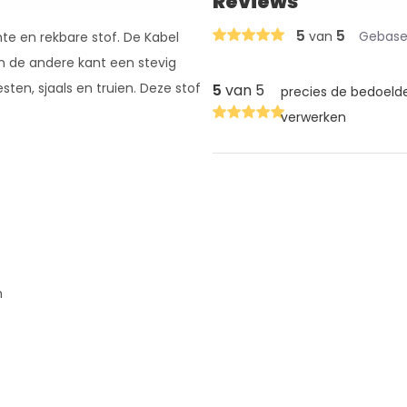
Reviews
5
5
van
Gebasee
hte en rekbare stof. De Kabel
n de andere kant een stevig
sten, sjaals en truien. Deze stof
5
van 5
precies de bedoelde
verwerken
n