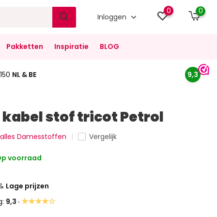
0
0
Inloggen
Pakketten
Inspiratie
BLOG
150
NL & BE
9,3
kabel stof tricot Petrol
k alles Damesstoffen
Vergelijk
p voorraad
&
Lage prijzen
★★★★☆
g:
9,3 ·