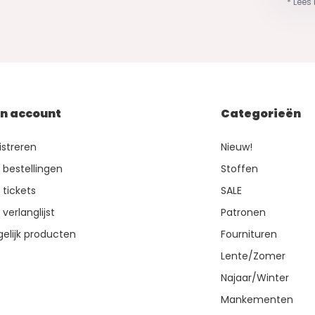
* Lees
jn account
Categorieën
istreren
Nieuw!
n bestellingen
Stoffen
 tickets
SALE
 verlanglijst
Patronen
gelijk producten
Fournituren
Lente/Zomer
Najaar/Winter
Mankementen