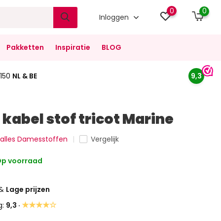
0
0
Inloggen
Pakketten
Inspiratie
BLOG
150
NL & BE
9,3
kabel stof tricot Marine
k alles Damesstoffen
Vergelijk
p voorraad
&
Lage prijzen
★★★★☆
g:
9,3 ·