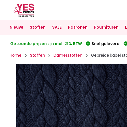
Nieuw!
Stoffen
SALE
Patronen
Fournituren
Getoonde prijzen
zijn
incl. 21% BTW
Snel geleverd
Home
Stoffen
Damesstoffen
Gebreide kabel sto