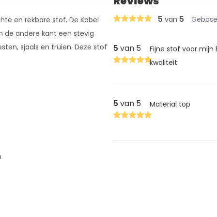
Reviews
5
5
van
Gebasee
hte en rekbare stof. De Kabel
n de andere kant een stevig
sten, sjaals en truien. Deze stof
5
van 5
Fijne stof voor mijn
kwaliteit
5
van 5
Material top
n