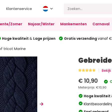
Klantenservice
Lente/Zomer
Najaar/Winter
Mankementen
Carnaval
Hoge kwaliteit
&
Lage prijzen
Gratis verzending
vanaf €
f tricot Marine
Gebreide 
Bekij
€ 10,90
O
Meterprijs:
€10,90
Hoge kwaliteit
Klantbeoordelin
Snel geleverd