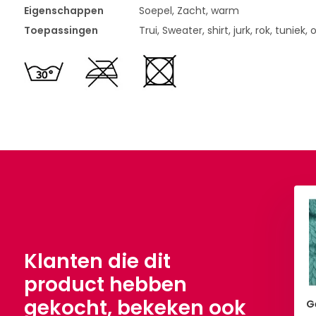
Eigenschappen
Soepel, Zacht, warm
Toepassingen
Trui, Sweater, shirt, jurk, rok, tunie
 kabel stof tricot
Gebreide kabel stof tricot
onker Jeans
Petrol Blauw
0,90
€ 9,90
Per meter
Per meter
Klanten die dit
product hebben
gekocht, bekeken ook
G