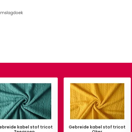
k, omslagdoek
ebreide kabel stof tricot
Gebreide kabel stof tricot
Zeegroen
Oker