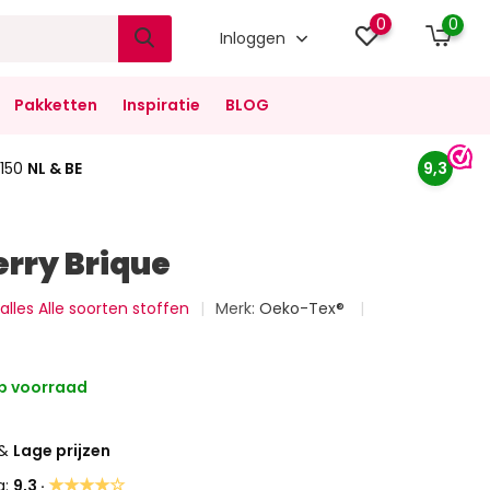
0
0
Inloggen
Pakketten
Inspiratie
BLOG
150
NL & BE
9,3
erry Brique
 alles Alle soorten stoffen
Merk:
Oeko-Tex®
p voorraad
&
Lage prijzen
★★★★☆
g:
9,3 ·