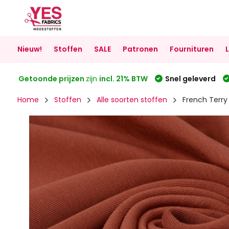
Nieuw!
Stoffen
SALE
Patronen
Fournituren
Getoonde prijzen
zijn
incl. 21% BTW
Snel geleverd
Home
Stoffen
Alle soorten stoffen
French Terry