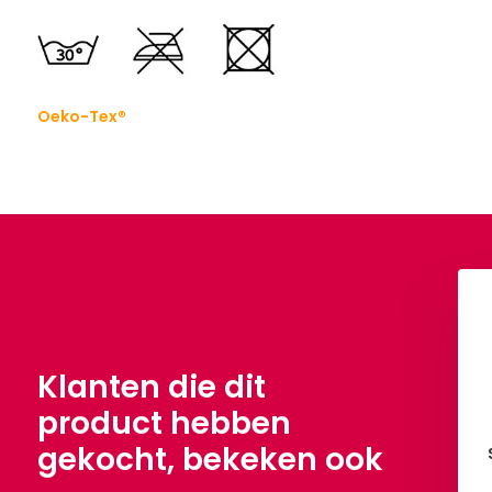
Oeko-Tex®
h Terry Bordeaux
French Terry Marine Blauw
1,90
€ 11,90
Per meter
Per meter
Klanten die dit
product hebben
gekocht, bekeken ook