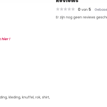
Reviews
0
5
van
Gebase
Er zijn nog geen reviews gesch
k hier !
ding, kleding, knuffel, rok, shirt,