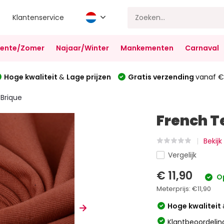
Klantenservice
Lente/Zomer
Najaar/Winter
Mankementen
Carnaval
Hoge kwaliteit
&
Lage prijzen
Gratis verzending
vanaf €
 Brique
French T
Bekijk
Vergelijk
€ 11,90
O
Meterprijs:
€11,90
Hoge kwaliteit
Klantbeoordelin