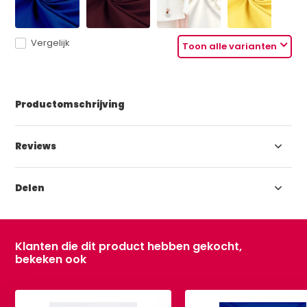
Vergelijk
Toon alle varianten
Productomschrijving
Reviews
Delen
Klanten die dit product hebben gekocht,
bekeken ook