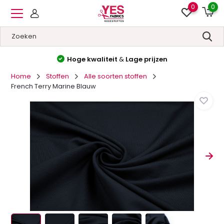
0
0
Hoge kwaliteit
&
Lage prijzen
Home
Stoffen
Alle soorten stoffen
French Terry Marine Blauw