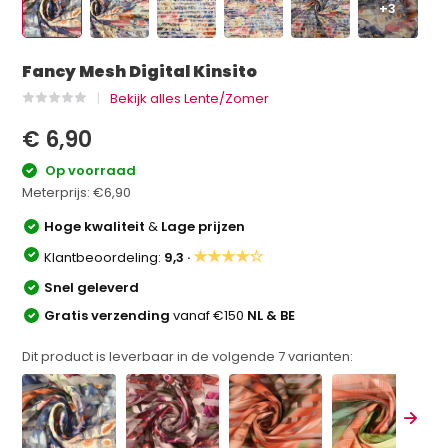
+3
Fancy Mesh Digital Kinsito
Bekijk alles Lente/Zomer
€ 6,90
Op voorraad
Meterprijs:
€6,90
Hoge kwaliteit
&
Lage prijzen
★★★★☆
Klantbeoordeling:
9,3 ·
Snel geleverd
Gratis verzending
vanaf €150
NL & BE
Dit product is leverbaar in de volgende
7
varianten: