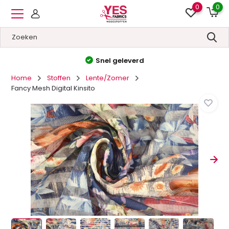
0
0
Hoge kwaliteit
&
Lage prijzen
Home
Stoffen
Lente/Zomer
Fancy Mesh Digital Kinsito