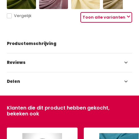
Vergelijk
Toon alle varianten
Productomschrijving
Reviews
Delen
Klanten die dit product hebben gekocht,
bekeken ook