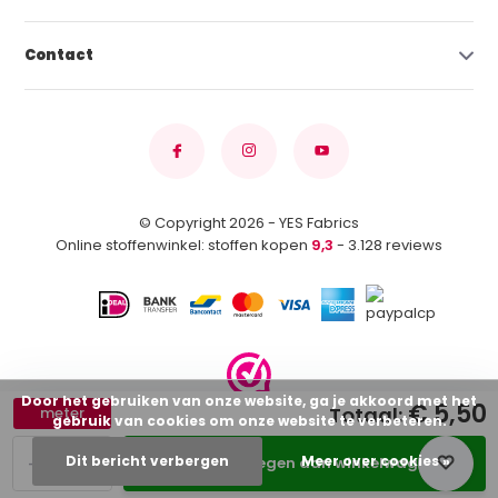
Contact
© Copyright 2026 - YES Fabrics
Online stoffenwinkel: stoffen kopen
9,3
- 3.128 reviews
Door het gebruiken van onze website, ga je akkoord met het
€ 5,50
Totaal:
meter
gebruik van cookies om onze website te verbeteren.
-
+
Dit bericht verbergen
Meer over cookies »
Toevoegen aan winkelwagen