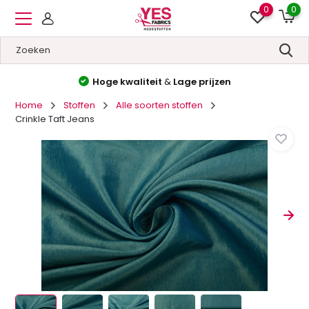
0
0
Hoge kwaliteit
&
Lage prijzen
Home
Stoffen
Alle soorten stoffen
Crinkle Taft Jeans