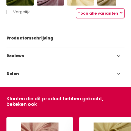
Vergelijk
Toon alle varianten
Productomschrijving
Reviews
Delen
Klanten die dit product hebben gekocht,
bekeken ook