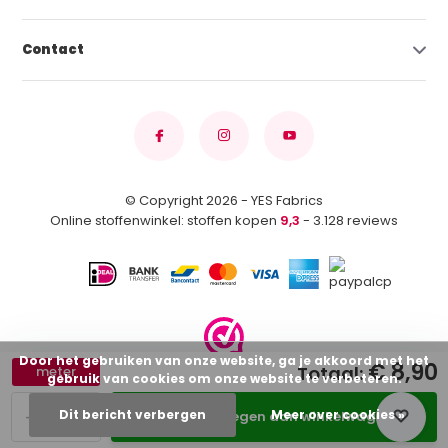
Contact
© Copyright 2026 - YES Fabrics
Online stoffenwinkel: stoffen kopen
9,3
- 3.128 reviews
Door het gebruiken van onze website, ga je akkoord met het
€ 8,90
Totaal:
meter
gebruik van cookies om onze website te verbeteren.
-
+
Dit bericht verbergen
Meer over cookies »
Toevoegen aan winkelwagen