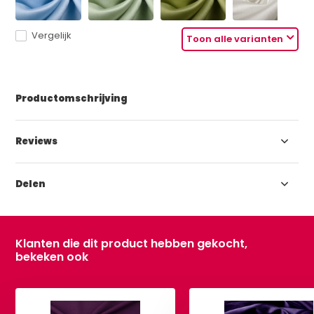
Vergelijk
Toon alle varianten
Productomschrijving
Reviews
Delen
Klanten die dit product hebben gekocht,
bekeken ook