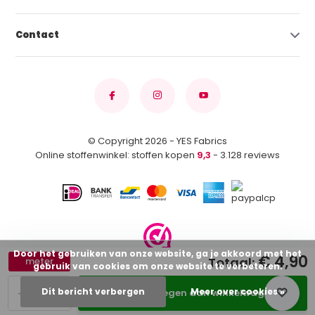
Contact
© Copyright 2026 - YES Fabrics
Online stoffenwinkel: stoffen kopen
9,3
- 3.128 reviews
Door het gebruiken van onze website, ga je akkoord met het
€ 4,90
Totaal:
meter
gebruik van cookies om onze website te verbeteren.
-
+
Dit bericht verbergen
Meer over cookies »
Toevoegen aan winkelwagen