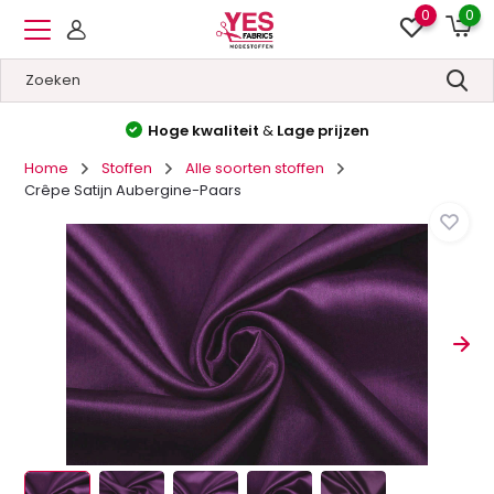
0
0
Hoge kwaliteit
&
Lage prijzen
Home
Stoffen
Alle soorten stoffen
Crêpe Satijn Aubergine-Paars