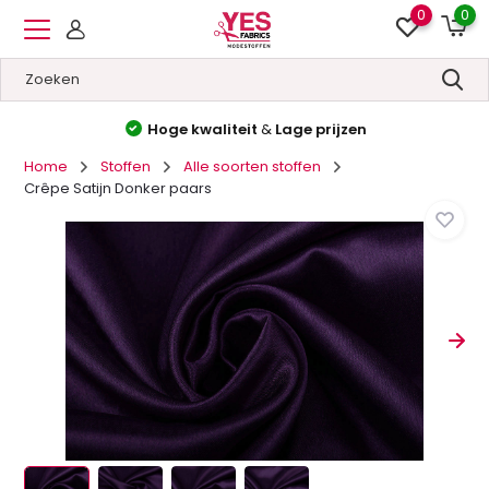
0
0
Hoge kwaliteit
&
Lage prijzen
Home
Stoffen
Alle soorten stoffen
Crêpe Satijn Donker paars