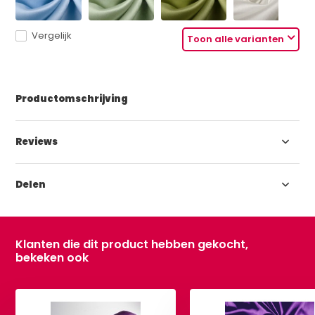
Vergelijk
Toon alle varianten
Productomschrijving
Reviews
Delen
Klanten die dit product hebben gekocht,
bekeken ook