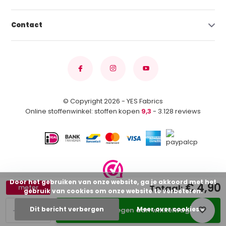
Contact
© Copyright 2026 - YES Fabrics
Online stoffenwinkel: stoffen kopen
9,3
- 3.128 reviews
Door het gebruiken van onze website, ga je akkoord met het
€ 4,90
Totaal:
meter
gebruik van cookies om onze website te verbeteren.
-
+
Dit bericht verbergen
Meer over cookies »
Toevoegen aan winkelwagen