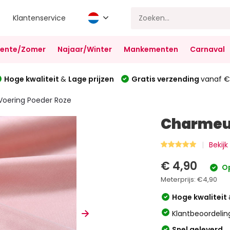
Klantenservice
Lente/Zomer
Najaar/Winter
Mankementen
Carnaval
Hoge kwaliteit
&
Lage prijzen
Gratis verzending
vanaf €
oering Poeder Roze
Charmeus
Bekijk
€ 4,90
Op
Meterprijs:
€4,90
Hoge kwaliteit
Klantbeoordelin
Snel geleverd