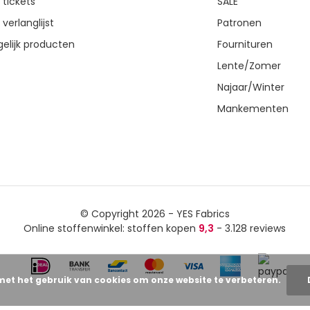
 tickets
SALE
 verlanglijst
Patronen
gelijk producten
Fournituren
Lente/Zomer
Najaar/Winter
Mankementen
© Copyright 2026 - YES Fabrics
Online stoffenwinkel: stoffen kopen
9,3
- 3.128 reviews
met het gebruik van cookies om onze website te verbeteren.