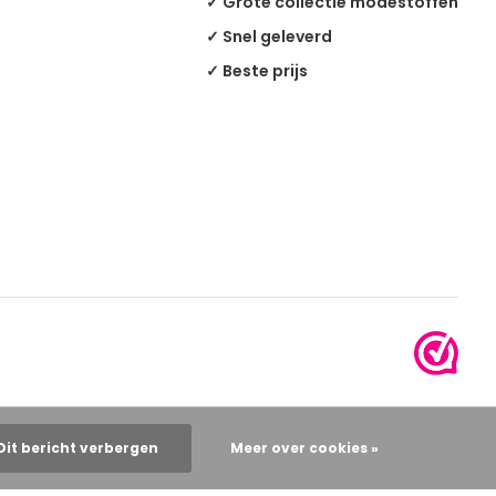
✓ Grote collectie modestoffen
✓ Snel geleverd
✓ Beste prijs
Dit bericht verbergen
Meer over cookies »