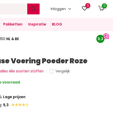
0
0
Inloggen
Pakketten
Inspiratie
BLOG
150
NL & BE
9,3
e Voering Poeder Roze
 alles Alle soorten stoffen
Vergelijk
 voorraad
&
Lage prijzen
★★★★☆
g:
9,3 ·