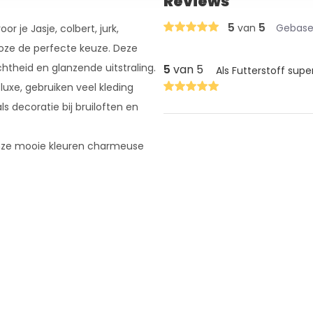
Reviews
5
5
van
Gebasee
 je Jasje, colbert, jurk,
Roze de perfecte keuze. Deze
achtheid en glanzende uitstraling.
5
van 5
Als Futterstoff supe
uxe, gebruiken veel kleding
s decoratie bij bruiloften en
onze mooie kleuren charmeuse