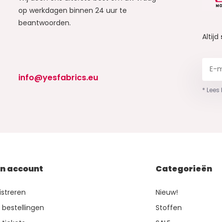
op werkdagen binnen 24 uur te
beantwoorden.
Altijd
info@yesfabrics.eu
* Lees
jn account
Categorieën
istreren
Nieuw!
n bestellingen
Stoffen