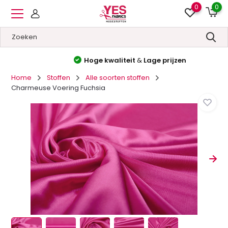
0
0
Hoge kwaliteit
&
Lage prijzen
Home
Stoffen
Alle soorten stoffen
Charmeuse Voering Fuchsia