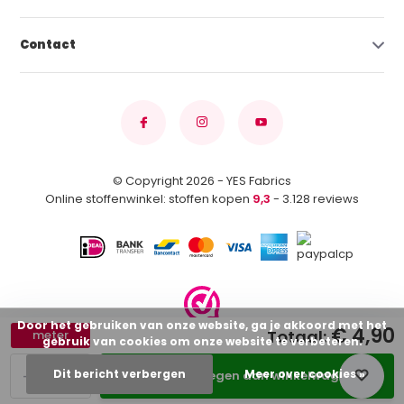
Contact
© Copyright 2026 - YES Fabrics
Online stoffenwinkel: stoffen kopen
9,3
- 3.128 reviews
Door het gebruiken van onze website, ga je akkoord met het
€ 4,90
Totaal:
meter
gebruik van cookies om onze website te verbeteren.
-
+
Dit bericht verbergen
Meer over cookies »
Toevoegen aan winkelwagen