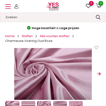
0
0
Hoge kwaliteit
&
Lage prijzen
Home
Stoffen
Alle soorten stoffen
Charmeuse Voering Oud Roze