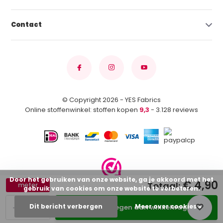
Contact
© Copyright 2026 - YES Fabrics
Online stoffenwinkel: stoffen kopen
9,3
- 3.128 reviews
Door het gebruiken van onze website, ga je akkoord met het
€ 4,90
Totaal:
meter
gebruik van cookies om onze website te verbeteren.
-
+
Dit bericht verbergen
Meer over cookies »
Toevoegen aan winkelwagen