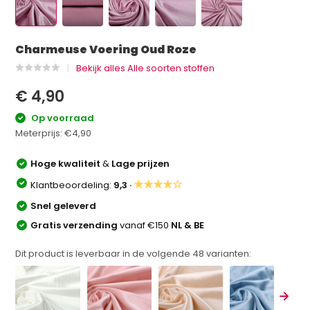
Charmeuse Voering Oud Roze
Bekijk alles Alle soorten stoffen
€ 4,90
Op voorraad
Meterprijs:
€4,90
Hoge kwaliteit
&
Lage prijzen
★★★★☆
Klantbeoordeling:
9,3 ·
Snel geleverd
Gratis verzending
vanaf €150
NL & BE
Dit product is leverbaar in de volgende
48
varianten: