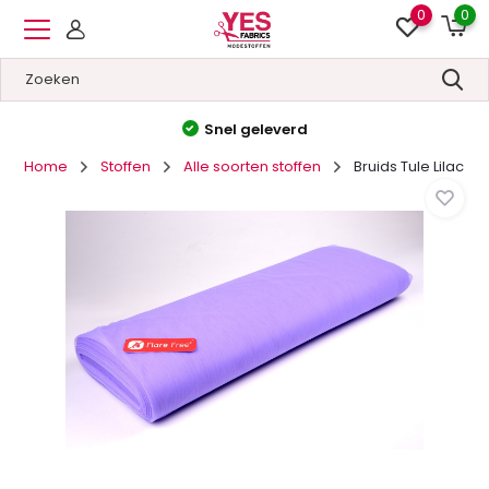
0
0
Hoge kwaliteit
&
Lage prijzen
Home
Stoffen
Alle soorten stoffen
Bruids Tule Lilac