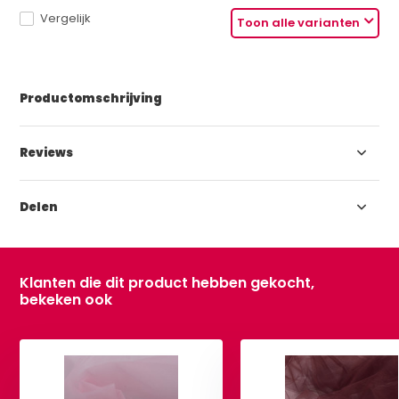
Vergelijk
Toon alle varianten
Productomschrijving
Reviews
Delen
Klanten die dit product hebben gekocht,
bekeken ook