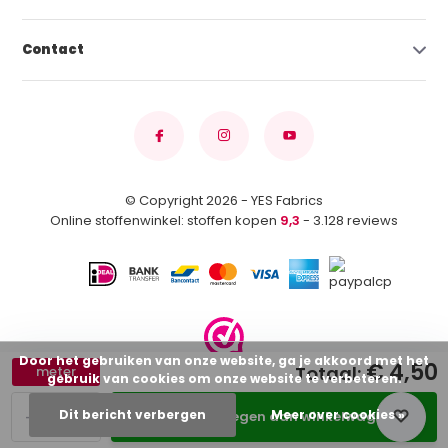
Contact
© Copyright 2026 - YES Fabrics
Online stoffenwinkel: stoffen kopen
9,3
- 3.128 reviews
Door het gebruiken van onze website, ga je akkoord met het
€ 4,50
Totaal:
meter
gebruik van cookies om onze website te verbeteren.
-
+
Dit bericht verbergen
Meer over cookies »
Toevoegen aan winkelwagen