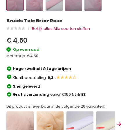
Bruids Tule Briar Rose
Bekijk alles Alle soorten stoffen
€ 4,50
Op voorraad
Meterprijs:
€4,50
Hoge kwaliteit
&
Lage prijzen
★★★★☆
Klantbeoordeling:
9,3 ·
Snel geleverd
Gratis verzending
vanaf €150
NL & BE
Dit product is leverbaar in de volgende
26
varianten: