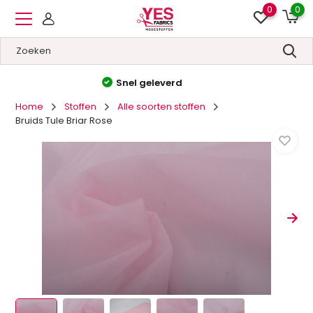
0
0
Hoge kwaliteit
&
Lage prijzen
Home
Stoffen
Alle soorten stoffen
Bruids Tule Briar Rose