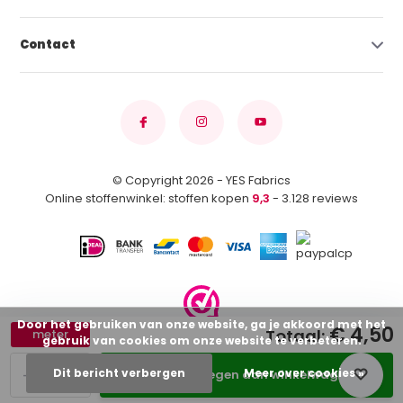
Contact
© Copyright 2026 - YES Fabrics
Online stoffenwinkel: stoffen kopen
9,3
- 3.128 reviews
Door het gebruiken van onze website, ga je akkoord met het
€ 4,50
Totaal:
meter
gebruik van cookies om onze website te verbeteren.
-
+
Dit bericht verbergen
Meer over cookies »
Toevoegen aan winkelwagen