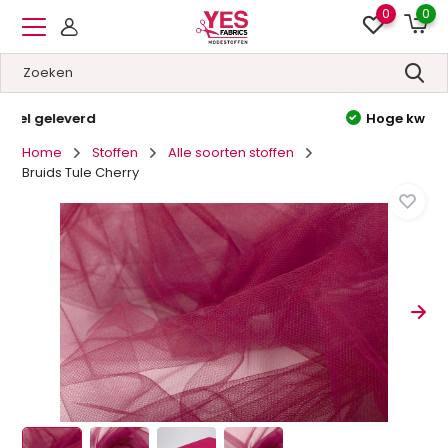
0
0
Hoge kwaliteit
&
Lage prijzen
Home
Stoffen
Alle soorten stoffen
Bruids Tule Cherry