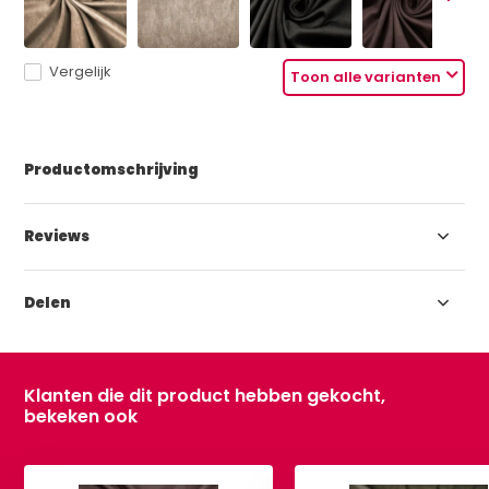
Vergelijk
Toon alle varianten
Productomschrijving
Reviews
Delen
Klanten die dit product hebben gekocht,
bekeken ook