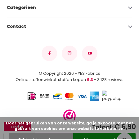
Categorieën
Contact
© Copyright 2026 - YES Fabrics
Online stoffenwinkel: stoffen kopen
9,3
- 3.128 reviews
Door het gebruiken van onze website, ga je akkoord met het
€ 6,90
Totaal:
meter
gebruik van cookies om onze website te verbeteren.