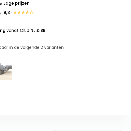
&
Lage prijzen
★★★★☆
g:
9,3 ·
ing
vanaf €150
NL & BE
rbaar in de volgende
2
varianten: