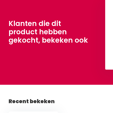
Klanten die dit
product hebben
gekocht, bekeken ook
 Runner 74/92
3. Harembroek 50/74
€ 3,50
€ 3,50
Bekijken
Bekijken
Recent bekeken