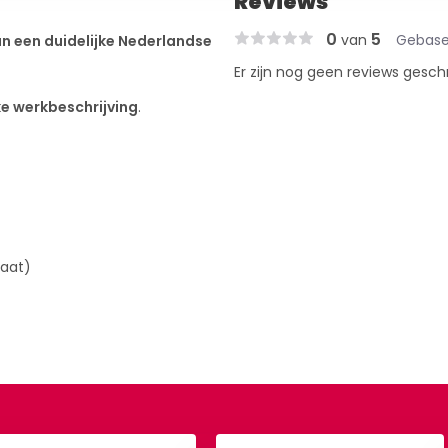
Reviews
0
5
van
Gebase
n een duidelijke Nederlandse
Er zijn nog geen reviews gesch
jke werkbeschrijving
.
maat)