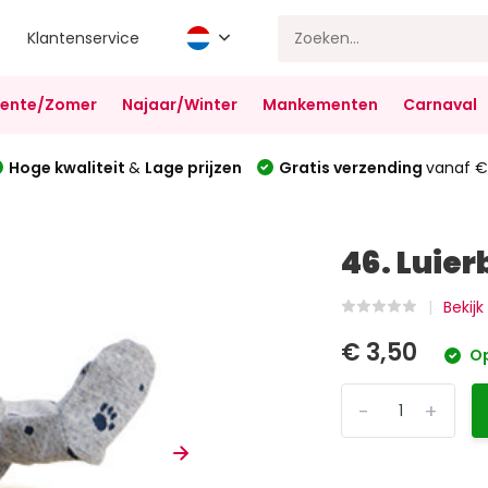
Klantenservice
Lente/Zomer
Najaar/Winter
Mankementen
Carnaval
Hoge kwaliteit
&
Lage prijzen
Gratis verzending
vanaf €
46. Luie
Bekijk
€ 3,50
Op
-
+