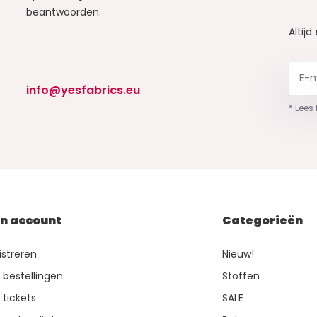
beantwoorden.
Altijd
info@yesfabrics.eu
* Lees
jn account
Categorieën
istreren
Nieuw!
n bestellingen
Stoffen
 tickets
SALE