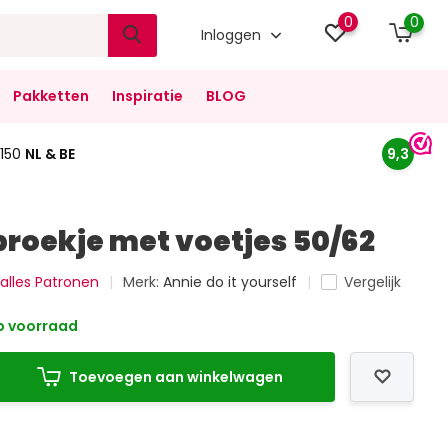
0
0
Inloggen
Pakketten
Inspiratie
BLOG
150
NL & BE
9,3
rbroekje met voetjes 50/62
 alles Patronen
Merk:
Annie do it yourself
Vergelijk
 voorraad
Toevoegen aan winkelwagen