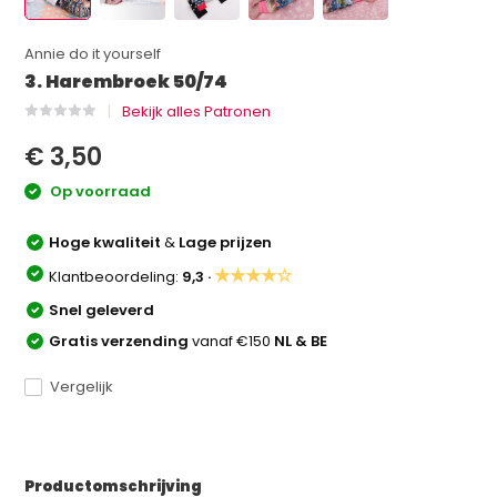
Annie do it yourself
3. Harembroek 50/74
Bekijk alles Patronen
€ 3,50
Op voorraad
Hoge kwaliteit
&
Lage prijzen
★★★★☆
Klantbeoordeling:
9,3 ·
Snel geleverd
Gratis verzending
vanaf €150
NL & BE
Vergelijk
Productomschrijving