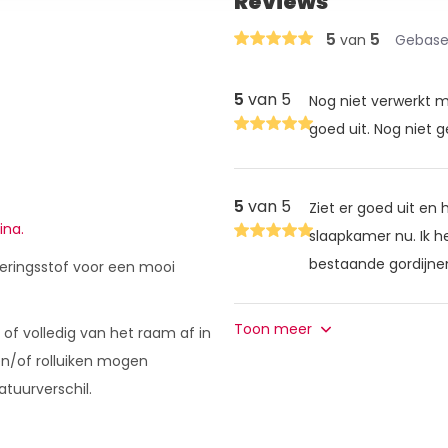
Reviews
5
5
van
Gebasee
5
van 5
Nog niet verwerkt ma
goed uit. Nog niet 
5
van 5
Ziet er goed uit en 
ina.
slaapkamer nu. Ik 
bestaande gordijne
teringsstof voor een mooi
Toon meer
of volledig van het raam af in
n/of rolluiken mogen
tuurverschil.