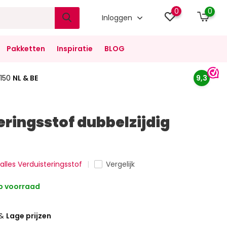
0
0
Inloggen
Pakketten
Inspiratie
BLOG
150
NL & BE
9,3
eringsstof dubbelzijdig
 alles Verduisteringsstof
Vergelijk
 voorraad
&
Lage prijzen