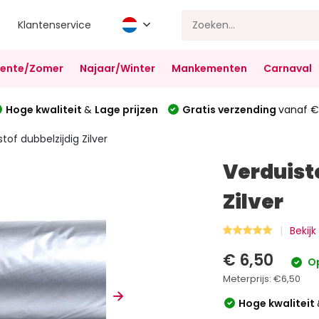
Klantenservice
Lente/Zomer
Najaar/Winter
Mankementen
Carnaval
Hoge kwaliteit
&
Lage prijzen
Gratis verzending
vanaf €
tof dubbelzijdig Zilver
Verduist
Zilver
Bekijk
€ 6,50
Op
Meterprijs:
€6,50
Hoge kwaliteit