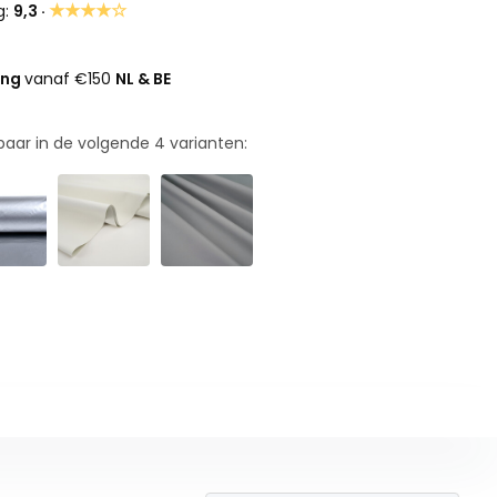
★★★★☆
g:
9,3 ·
ing
vanaf €150
NL & BE
rbaar in de volgende
4
varianten: