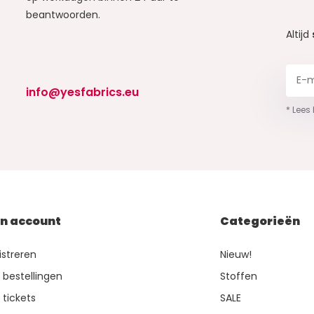
beantwoorden.
Altijd
info@yesfabrics.eu
* Lees
jn account
Categorieën
istreren
Nieuw!
n bestellingen
Stoffen
 tickets
SALE