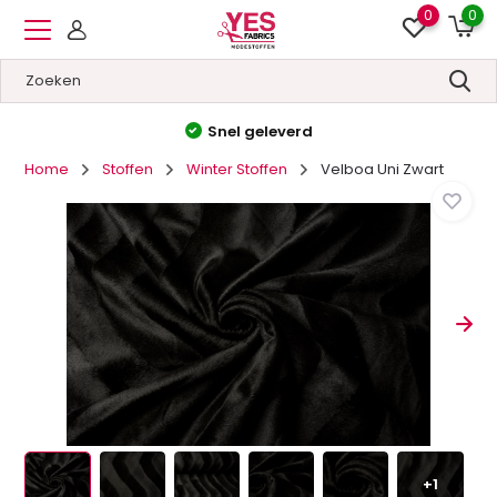
0
0
Hoge kwaliteit
&
Lage prijzen
Home
Stoffen
Winter Stoffen
Velboa Uni Zwart
+1