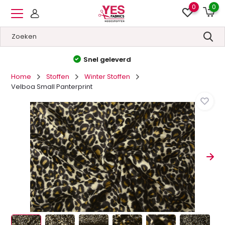
0
0
Hoge kwaliteit
&
Lage prijzen
Home
Stoffen
Winter Stoffen
Velboa Small Panterprint