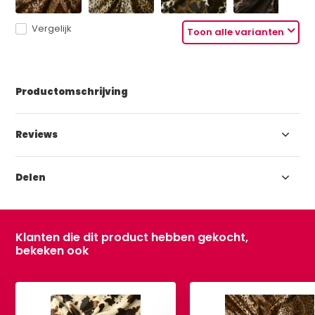
Vergelijk
Toon alle varianten
Productomschrijving
Reviews
Delen
Klanten die dit product hebben gekocht,
bekeken ook