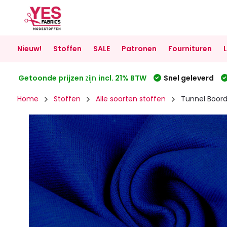
Nieuw!
Stoffen
SALE
Patronen
Fournituren
Getoonde prijzen
zijn
incl. 21% BTW
Snel geleverd
Home
Stoffen
Alle soorten stoffen
Tunnel Boord