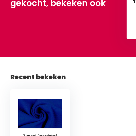
gekocht, bekeken ook
T
Bekijken
Bekijken
Recent bekeken
Tunnel Boordstof