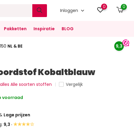
0
0
Inloggen
Pakketten
Inspiratie
BLOG
150
NL & BE
9,3
oordstof Kobaltblauw
 alles Alle soorten stoffen
Vergelijk
 voorraad
&
Lage prijzen
★★★★☆
g:
9,3 ·