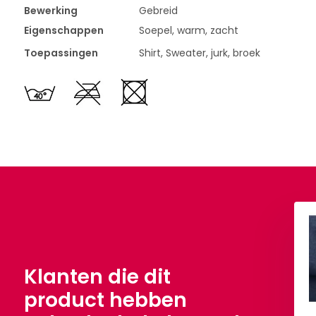
Bewerking
Gebreid
Eigenschappen
Soepel, warm, zacht
Toepassingen
Shirt, Sweater, jurk, broek
chaar Henckels 260
Stoffenschaar Henckels 210
mm
mm
€ 60,-
€ 45,-
Klanten die dit
product hebben