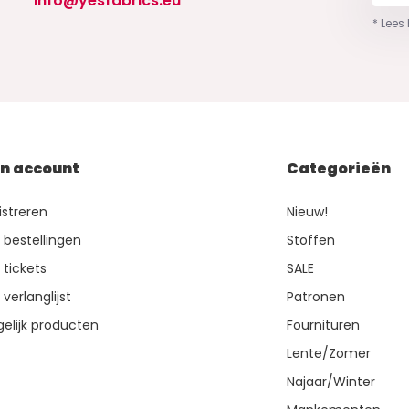
info@yesfabrics.eu
* Lees
jn account
Categorieën
istreren
Nieuw!
n bestellingen
Stoffen
 tickets
SALE
 verlanglijst
Patronen
gelijk producten
Fournituren
Lente/Zomer
Najaar/Winter