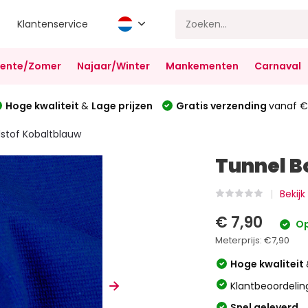
Klantenservice
Lente/Zomer
Najaar/Winter
Mankementen
Carnaval
Hoge kwaliteit
&
Lage prijzen
Gratis verzending
vanaf €
stof Kobaltblauw
Tunnel B
Bekijk
€ 7,90
Op
Meterprijs:
€7,90
Hoge kwaliteit
Klantbeoordelin
Snel geleverd