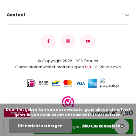
Contact
© Copyright 2026 - YES Fabrics
Online stoffenwinkel: stoffen kopen
9,3
- 3.128 reviews
Door het gebruiken van onze website, ga je akkoord met het
€ 7,90
Totaal:
meter
gebruik van cookies om onze website te verbeteren.
-
+
Dit bericht verbergen
Meer over cookies »
Toevoegen aan winkelwagen