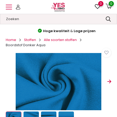
0
0
Hoge kwaliteit
&
Lage prijzen
Home
Stoffen
Alle soorten stoffen
Boordstof Donker Aqua