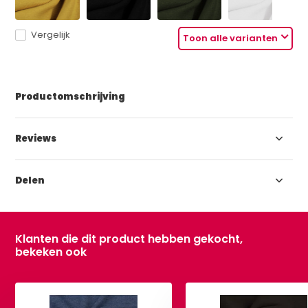
Vergelijk
Toon alle varianten
Productomschrijving
Reviews
Delen
Klanten die dit product hebben gekocht,
bekeken ook