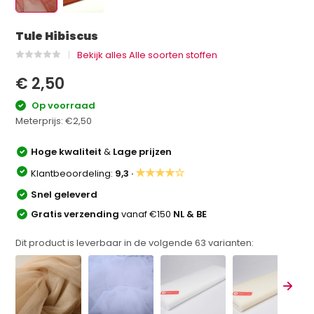
Tule Hibiscus
Bekijk alles Alle soorten stoffen
€ 2,50
Op voorraad
Meterprijs:
€2,50
Hoge kwaliteit
&
Lage prijzen
★★★★☆
Klantbeoordeling:
9,3 ·
Snel geleverd
Gratis verzending
vanaf €150
NL & BE
Dit product is leverbaar in de volgende
63
varianten: