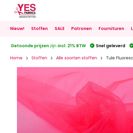
Nieuw!
Stoffen
SALE
Patronen
Fournituren
Getoonde prijzen
zijn
incl. 21% BTW
Snel geleverd
Home
Stoffen
Alle soorten stoffen
Tule Fluores