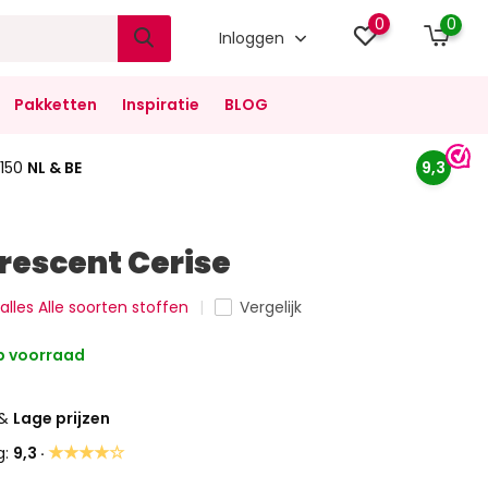
0
0
Inloggen
Pakketten
Inspiratie
BLOG
150
NL & BE
9,3
orescent Cerise
 alles Alle soorten stoffen
Vergelijk
 voorraad
&
Lage prijzen
★★★★☆
g:
9,3 ·