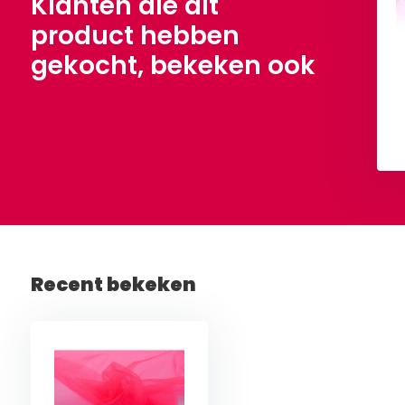
Klanten die dit
product hebben
gekocht, bekeken ook
Bekijken
Bekijken
Recent bekeken