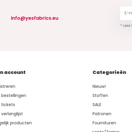
info@yesfabrics.eu
* Lees
jn account
Categorieën
istreren
Nieuw!
n bestellingen
Stoffen
 tickets
SALE
 verlanglijst
Patronen
gelijk producten
Fournituren