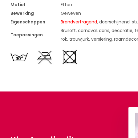
Motief
Effen
Bewerking
Geweven
Eigenschappen
Brandvertragend
, doorschijnend, st
Bruiloft, carnaval, dans, decoratie, fe
Toepassingen
rok, trouwjurk, versiering, raamdeco
Fluorescent Rose
Tule Briar Rose
,50
€ 2,50
Per meter
Per meter