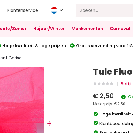
Klantenservice
Lente/Zomer
Najaar/Winter
Mankementen
Carnaval
Hoge kwaliteit
&
Lage prijzen
Gratis verzending
vanaf €
cent Cerise
Tule Flu
Bekijk
€ 2,50
Op
Meterprijs:
€2,50
Hoge kwaliteit
Klantbeoordelin
Snel geleverd