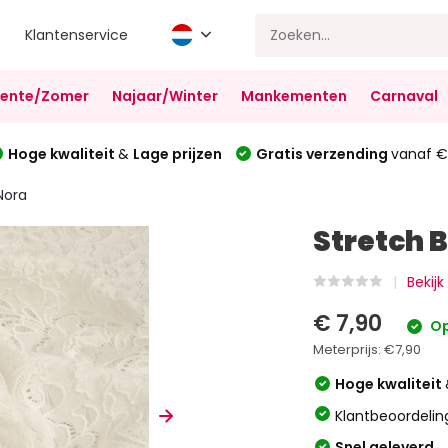
Klantenservice
Lente/Zomer
Najaar/Winter
Mankementen
Carnaval
Hoge kwaliteit
&
Lage prijzen
Gratis verzending
vanaf €
Nora
Stretch 
Bekij
€ 7,90
Op
Meterprijs:
€7,90
Hoge kwaliteit
Klantbeoordelin
Snel geleverd