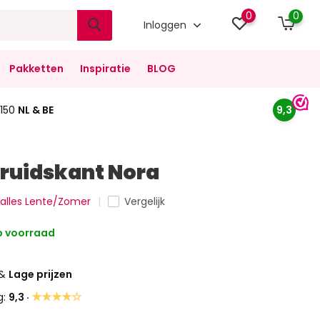
0
0
Inloggen
Pakketten
Inspiratie
BLOG
150
NL & BE
9,3
Bruidskant Nora
k alles Lente/Zomer
Vergelijk
 voorraad
&
Lage prijzen
★★★★☆
g:
9,3 ·