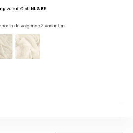
ing
vanaf €150
NL & BE
rbaar in de volgende
3
varianten: