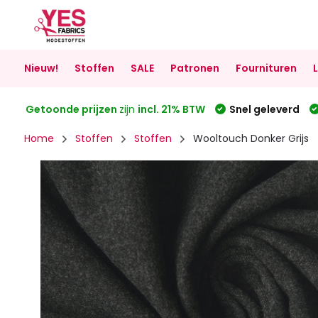
Nieuw!
Stoffen
SALE
Patronen
Fournituren
Getoonde prijzen
zijn
incl. 21% BTW
Snel geleverd
Home
Stoffen
Stoffen
Wooltouch Donker Grijs