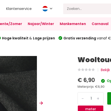
Klantenservice
Lente/Zomer
Najaar/Winter
Mankementen
Carnaval
Hoge kwaliteit
&
Lage prijzen
Gratis verzending
vanaf €
Wooltouc
Bekijk
€ 6,90
Op
Meterprijs:
€6,90
-
+
meter