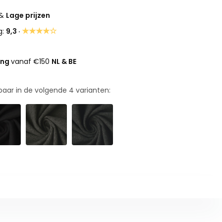
&
Lage prijzen
★★★★☆
g:
9,3 ·
ing
vanaf €150
NL & BE
rbaar in de volgende
4
varianten: