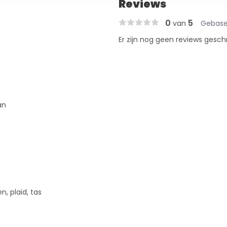
Reviews
0
5
van
Gebase
Er zijn nog geen reviews gesch
an
en, plaid, tas