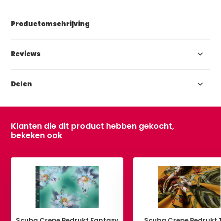
Productomschrijving
Reviews
Delen
Klanten die dit product hebben gekocht,
bekeken ook
Scuba Crepe Bedrukt Fantasy
Scuba Crepe Bedrukt T