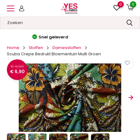
0
0
Hoge kwaliteit
&
Lage prijzen
Home
Stoffen
Damesstoffen
Scuba Crepe Bedrukt Bloementuin Multi Groen
€ 9,90
€ 6,90