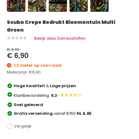
Scuba Crepe Bedrukt Bloementuin Multi
Groen
Bekijk alles Damesstoffen
€ 9,90
€ 6,90
1,2 meter op voorraad
Meterprijs:
€6,90
Hoge kwaliteit
&
Lage prijzen
★★★★☆
Klantbeoordeling:
9,3 ·
Snel geleverd
Gratis verzending
vanaf €150
NL & BE
Vergelijk