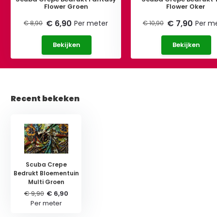
Flower Groen
Flower Oker
€ 6,90
€ 7,90
Per meter
Per m
€ 8,90
€ 10,90
Bekijken
Bekijken
Recent bekeken
Scuba Crepe
Bedrukt Bloementuin
Multi Groen
€ 9,90
€ 6,90
Per meter