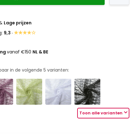
&
Lage prijzen
★★★★☆
g:
9,3 ·
ing
vanaf €150
NL & BE
rbaar in de volgende
5
varianten:
Toon alle varianten