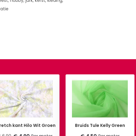
est, hobby, jurk, kerst, kleding,
ratie
retch kant Hilo Wit Groen
Bruids Tule Kelly Green