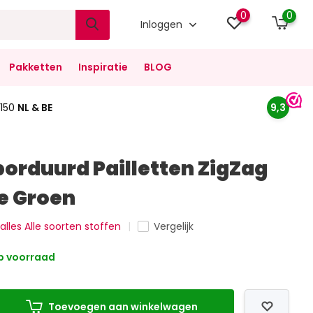
0
0
Inloggen
Pakketten
Inspiratie
BLOG
150
NL & BE
9,3
orduurd Pailletten ZigZag
me Groen
 alles Alle soorten stoffen
Vergelijk
 voorraad
Toevoegen aan winkelwagen