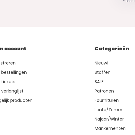
* Lees
jn account
Categorieën
istreren
Nieuw!
n bestellingen
Stoffen
 tickets
SALE
 verlanglijst
Patronen
gelijk producten
Fournituren
Lente/Zomer
Najaar/Winter
Mankementen