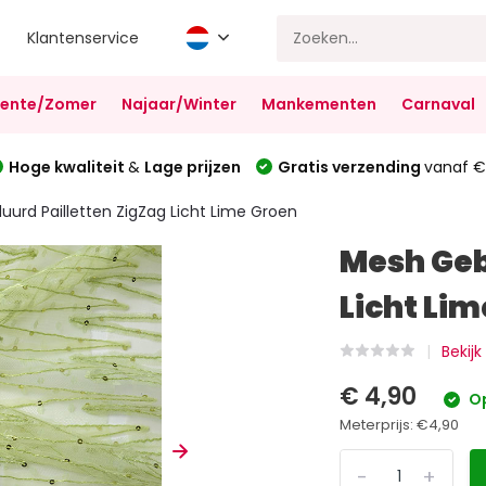
Klantenservice
Lente/Zomer
Najaar/Winter
Mankementen
Carnaval
Hoge kwaliteit
&
Lage prijzen
Gratis verzending
vanaf €
urd Pailletten ZigZag Licht Lime Groen
Mesh Geb
Licht Li
Bekijk
€ 4,90
Op
Meterprijs:
€4,90
-
+