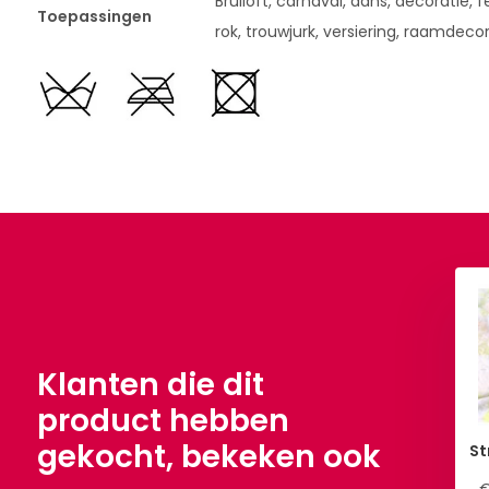
Bruiloft, carnaval, dans, decoratie, fe
Toepassingen
rok, trouwjurk, versiering, raamdeco
Klanten die dit
product hebben
gekocht, bekeken ook
St