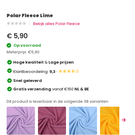
Polar Fleece Lime
Bekijk alles Polar Fleece
€ 5,90
Op voorraad
Meterprijs:
€5,90
Hoge kwaliteit
&
Lage prijzen
★★★★☆
Klantbeoordeling:
9,3 ·
Snel geleverd
Gratis verzending
vanaf €150
NL & BE
Dit product is leverbaar in de volgende
38
varianten: