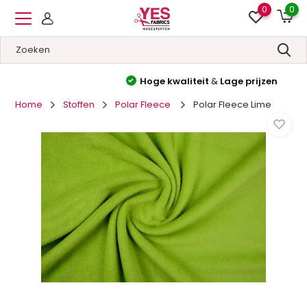
0
0
Hoge kwaliteit
&
Lage prijzen
Home
Stoffen
Polar Fleece
Polar Fleece Lime