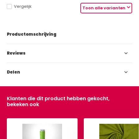
Vergelijk
Toon alle varianten
Productomschrijving
Reviews
Delen
Klanten die dit product hebben gekocht,
bekeken ook