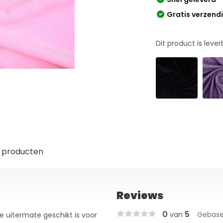
Gratis verzend
Dit product is leve
 producten
Reviews
0
5
van
Gebase
ie uitermate geschikt is voor