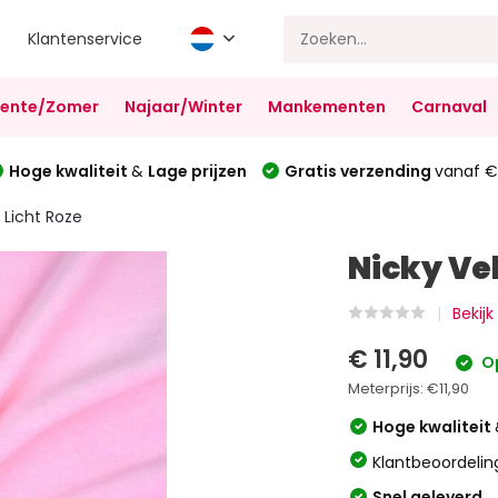
Klantenservice
Lente/Zomer
Najaar/Winter
Mankementen
Carnaval
Hoge kwaliteit
&
Lage prijzen
Gratis verzending
vanaf €
 Licht Roze
Nicky Vel
Bekijk
€ 11,90
O
Meterprijs:
€11,90
Hoge kwaliteit
Klantbeoordelin
Snel geleverd