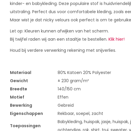
kinder- en babykleding. Deze populaire stof is huidvriendel
uitstraling. Perfect dus voor comfortabele kleding, zoals een
Maar wist je dat nicky velours ook perfect is om te gebruike
Let op: Kleuren kunnen afwijken van het scherm.
Bij twijfel raden wij aan een staaltje te bestellen.
Klik hier!
Houd bij verdere verwerking rekening met snijverlies.
Materiaal
80% Katoen 20% Polyester
Gewicht
± 230 gram/m²
Breedte
140/150 cm
Motief
Effen
Bewerking
Gebreid
Eigenschappen
Rekbaar, soepel, zacht
Babykleding, huispak, jasje, huispak, j
Toepassingen
ochtendjas, rok, shirt, trui, sweater, 