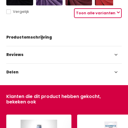
Vergelijk
Toon alle varianten
Productomschrijving
Reviews
Delen
Klanten die dit product hebben gekocht,
bekeken ook