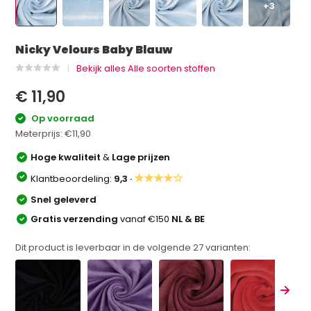
+3
Nicky Velours Baby Blauw
Bekijk alles Alle soorten stoffen
€ 11,90
Op voorraad
Meterprijs:
€11,90
Hoge kwaliteit
&
Lage prijzen
★★★★☆
Klantbeoordeling:
9,3 ·
Snel geleverd
Gratis verzending
vanaf €150
NL & BE
Dit product is leverbaar in de volgende
27
varianten: