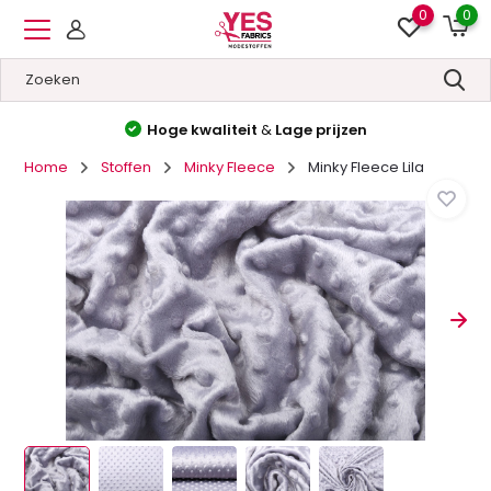
0
0
Hoge kwaliteit
&
Lage prijzen
Home
Stoffen
Minky Fleece
Minky Fleece Lila