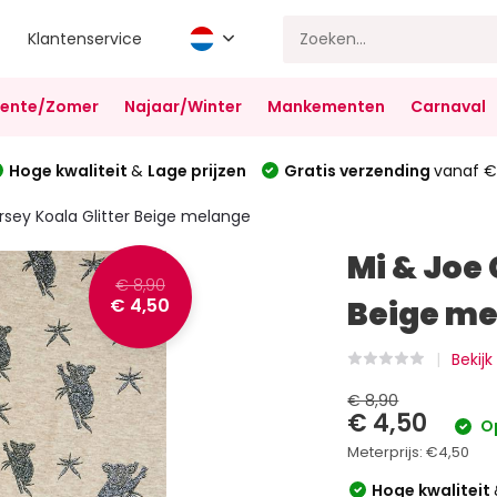
Klantenservice
Lente/Zomer
Najaar/Winter
Mankementen
Carnaval
Hoge kwaliteit
&
Lage prijzen
Gratis verzending
vanaf €
rsey Koala Glitter Beige melange
Mi & Joe 
€ 8,90
€ 4,50
Beige m
Bekijk
€ 8,90
€ 4,50
O
Meterprijs:
€4,50
Hoge kwaliteit