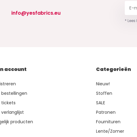
info@yesfabrics.eu
* Lees
jn account
Categorieën
istreren
Nieuw!
n bestellingen
Stoffen
 tickets
SALE
 verlanglijst
Patronen
gelijk producten
Fournituren
Lente/Zomer