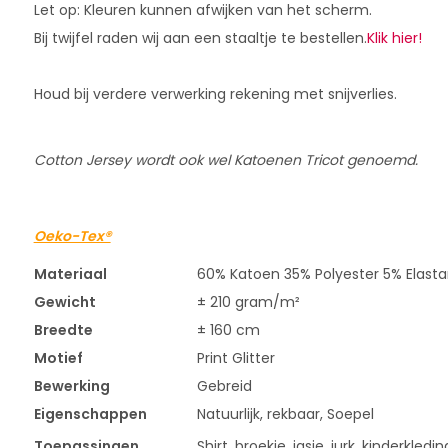
Let op: Kleuren kunnen afwijken van het scherm.
Bij twijfel raden wij aan een staaltje te bestellen.
Klik hier!
Houd bij verdere verwerking rekening met snijverlies.
Cotton Jersey wordt ook wel Katoenen Tricot genoemd.
Oeko-Tex®
Materiaal
60% Katoen 35% Polyester 5% Elast
Gewicht
± 210 gram/m²
Breedte
± 160 cm
Motief
Print Glitter
Bewerking
Gebreid
Eigenschappen
Natuurlijk, rekbaar, Soepel
Toepassingen
Shirt, broekje, jasje, jurk, kinderkledi