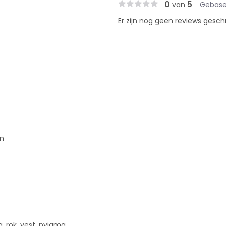
0
5
van
Gebase
Er zijn nog geen reviews gesch
an
ng, rok, vest, pyjama