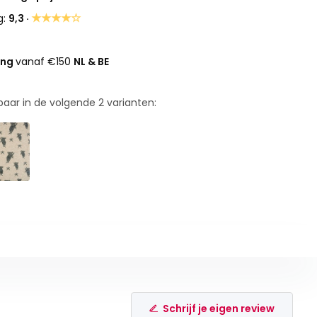
★★★★☆
g:
9,3 ·
ing
vanaf €150
NL & BE
rbaar in de volgende
2
varianten:
Schrijf je eigen review