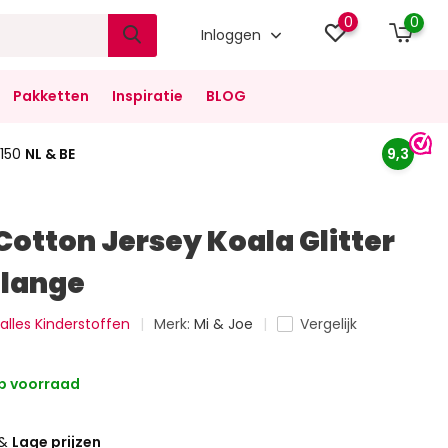
0
0
Inloggen
Pakketten
Inspiratie
BLOG
150
NL & BE
9,3
Cotton Jersey Koala Glitter
elange
 alles Kinderstoffen
Merk:
Mi & Joe
Vergelijk
p voorraad
&
Lage prijzen