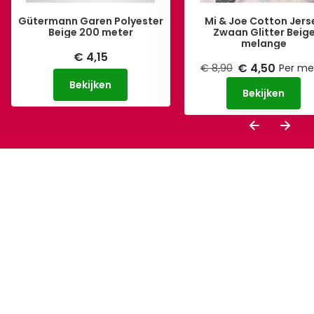
Gütermann Garen Polyester
Mi & Joe Cotton Jers
Beige 200 meter
Zwaan Glitter Beig
melange
€ 4,15
€ 4,50
€ 8,90
Per me
Bekijken
Bekijken