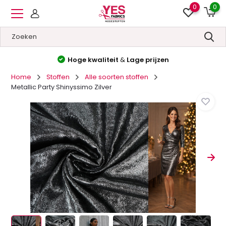
0
0
Hoge kwaliteit
&
Lage prijzen
Home
Stoffen
Alle soorten stoffen
Metallic Party Shinyssimo Zilver