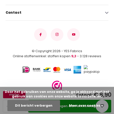
Contact
© Copyright 2026 - YES Fabrics
Online stoffenwinkel: stoffen kopen
9,3
- 3.128 reviews
Door het gebruiken van onze website, ga je akkoord met het
€ 8,90
Totaal:
meter
gebruik van cookies om onze website te verbeteren.
-
+
Dit bericht verbergen
Meer over cookies »
Toevoegen aan winkelwagen