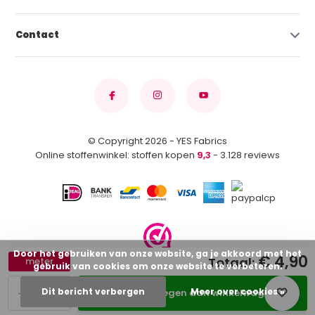
Contact
© Copyright 2026 - YES Fabrics
Online stoffenwinkel: stoffen kopen
9,3
- 3.128 reviews
Door het gebruiken van onze website, ga je akkoord met het
€ 4,90
Totaal:
meter
gebruik van cookies om onze website te verbeteren.
-
+
Dit bericht verbergen
Meer over cookies »
Toevoegen aan winkelwagen