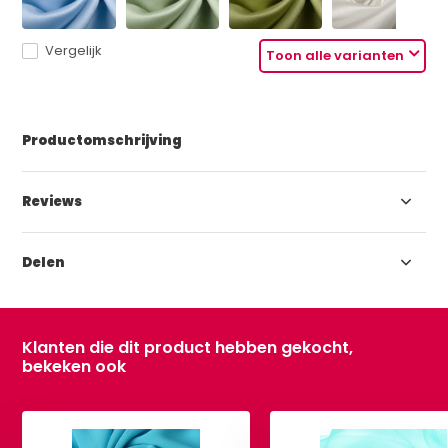
Vergelijk
Toon alle varianten
Productomschrijving
Reviews
Delen
Klanten die dit product hebben gekocht,
bekeken ook