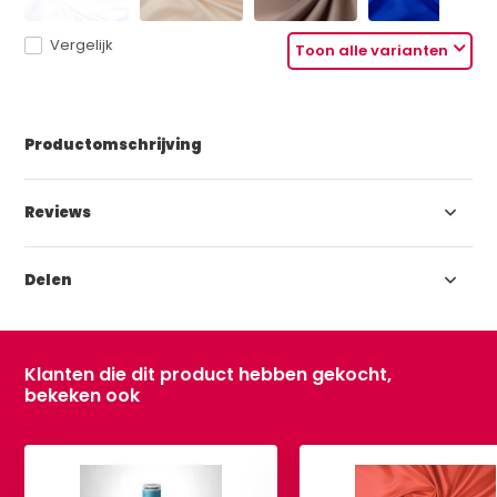
Vergelijk
Toon alle varianten
Productomschrijving
Reviews
Delen
Klanten die dit product hebben gekocht,
bekeken ook