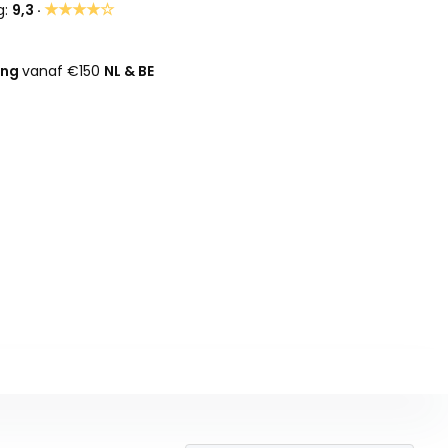
★★★★☆
g:
9,3 ·
ing
vanaf €150
NL & BE