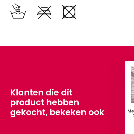
Klanten die dit
product hebben
gekocht, bekeken ook
illetten Pua Nani
Kant Goud Minta Lila
Me
Paars
€ 4,90
€ 6,90
Per meter
,90
Per meter