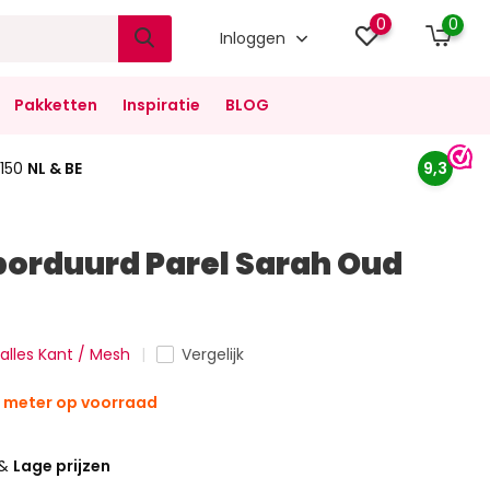
0
0
Inloggen
Pakketten
Inspiratie
BLOG
150
NL & BE
9,3
orduurd Parel Sarah Oud
 alles Kant / Mesh
Vergelijk
 meter op voorraad
&
Lage prijzen