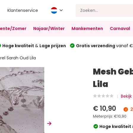
Klantenservice
Lente/Zomer
Najaar/Winter
Mankementen
Carnaval
Hoge kwaliteit
&
Lage prijzen
Gratis verzending
vanaf €
el Sarah Oud Lila
Mesh Geb
Lila
Bekijk
€ 10,90
2
Meterprijs:
€10,90
Hoge kwaliteit