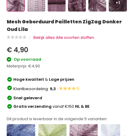
+1
Mesh Geborduurd Pailletten ZigZag Donker
Oud Lila
Bekijk alles Alle soorten stoffen
€ 4,90
Op voorraad
Meterprijs:
€4,90
Hoge kwaliteit
&
Lage prijzen
★★★★☆
Klantbeoordeling:
9,3 ·
Snel geleverd
Gratis verzending
vanaf €150
NL & BE
Dit product is leverbaar in de volgende
5
varianten: