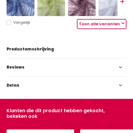
Vergelijk
Toon alle varianten
Productomschrijving
Reviews
Delen
Klanten die dit product hebben gekocht,
bekeken ook