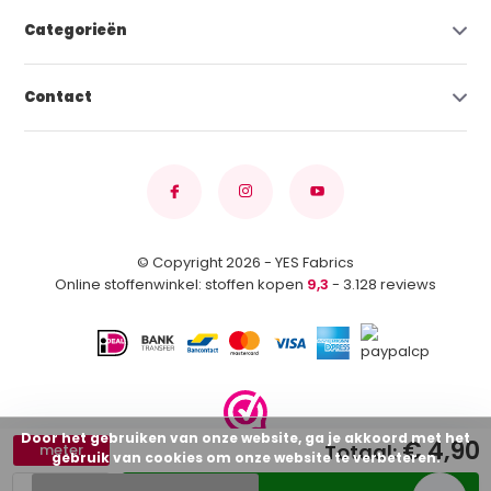
Categorieën
Contact
© Copyright 2026 - YES Fabrics
Online stoffenwinkel: stoffen kopen
9,3
- 3.128 reviews
Door het gebruiken van onze website, ga je akkoord met het
€ 4,90
Totaal:
meter
gebruik van cookies om onze website te verbeteren.