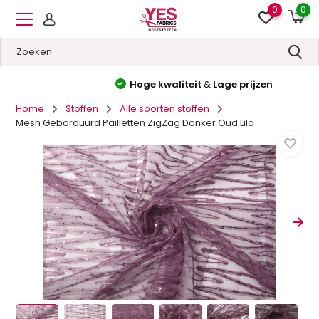
0
0
Hoge kwaliteit
&
Lage prijzen
Home
Stoffen
Alle soorten stoffen
Mesh Geborduurd Pailletten ZigZag Donker Oud Lila