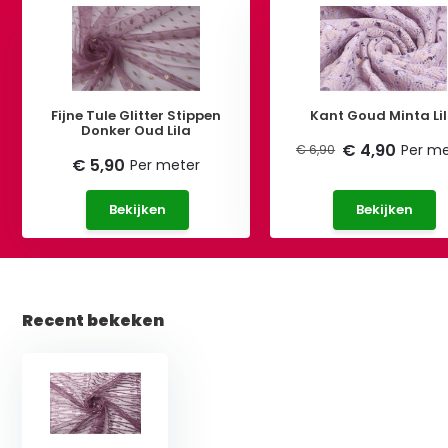
Fijne Tule Glitter Stippen
Kant Goud Minta Li
Donker Oud Lila
€ 4,90
Per me
€ 6,90
€ 5,90
Per meter
Bekijken
Bekijken
Recent bekeken